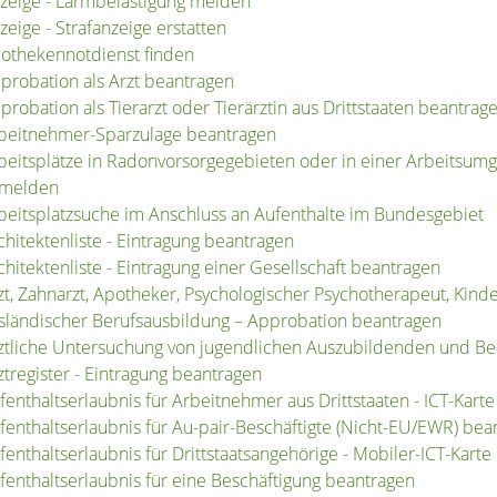
zeige - Lärmbelästigung melden
zeige - Strafanzeige erstatten
othekennotdienst finden
probation als Arzt beantragen
probation als Tierarzt oder Tierärztin aus Drittstaaten beantrag
beitnehmer-Sparzulage beantragen
beitsplätze in Radonvorsorgegebieten oder in einer Arbeitsum
melden
beitsplatzsuche im Anschluss an Aufenthalte im Bundesgebiet
chitektenliste - Eintragung beantragen
chitektenliste - Eintragung einer Gesellschaft beantragen
zt, Zahnarzt, Apotheker, Psychologischer Psychotherapeut, Kin
sländischer Berufsausbildung – Approbation beantragen
ztliche Untersuchung von jugendlichen Auszubildenden und Ber
ztregister - Eintragung beantragen
fenthaltserlaubnis für Arbeitnehmer aus Drittstaaten - ICT-Kart
fenthaltserlaubnis für Au-pair-Beschäftigte (Nicht-EU/EWR) bea
fenthaltserlaubnis für Drittstaatsangehörige - Mobiler-ICT-Kart
fenthaltserlaubnis für eine Beschäftigung beantragen