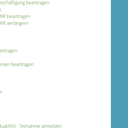
Beschäftigung beantragen
n
EWR beantragen
EWR verlängern
eantragen
ammer beantragen
en
dual/AV) - Teilnahme anmelden