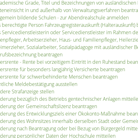
ademische Grade, Titel und Bezeichnungen von ausländischen
teneinsicht in und außerhalb von Verwaltungsverfahren beantr
lgemein bildende Schulen - zur Abendrealschule anmelden
s berechtigte Person Fahrzeugregisterauskunft (Halterauskunft)
s Servicedienstleisterin oder Servicedienstleister im Rahmen d
tenpfleger, Arbeitserzieher, Haus- und Familienpfleger, Heilerz
imerzieher, Sozialarbeiter, Sozialpädagoge mit ausländischer B
rufsbezeichnung beantragen
tersrente - Rente bei vorzeitigem Eintritt in den Ruhestand bea
tersrente für besonders langjährig Versicherte beantragen
tersrente für schwerbehinderte Menschen beantragen
tliche Meldebestätigung ausstellen
dere Strafanzeige stellen
derung bezüglich des Betriebs gentechnischer Anlagen mitteil
derung der Gemeinschaftslizenz beantragen
derung des Entwicklungsziels einer Ökokonto-Maßnahme bean
derung des Wohnsitzes innerhalb derselben Stadt oder Geme
derung nach Beantragung oder bei Bezug von Bürgergeld mitte
derung persönlicher Daten der Hochschule mitteilen