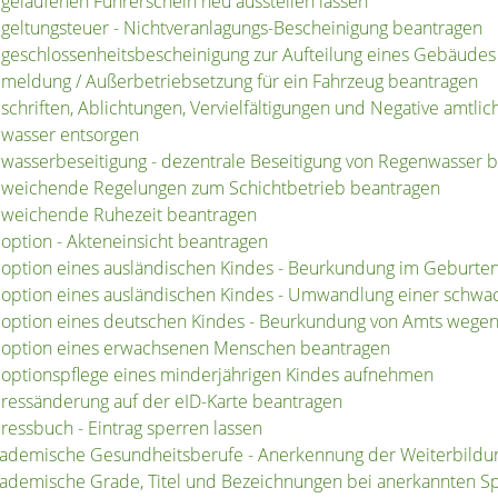
gelaufenen Führerschein neu ausstellen lassen
geltungsteuer - Nichtveranlagungs-Bescheinigung beantragen
geschlossenheitsbescheinigung zur Aufteilung eines Gebäudes
meldung / Außerbetriebsetzung für ein Fahrzeug beantragen
schriften, Ablichtungen, Vervielfältigungen und Negative amtlic
wasser entsorgen
wasserbeseitigung - dezentrale Beseitigung von Regenwasser 
weichende Regelungen zum Schichtbetrieb beantragen
weichende Ruhezeit beantragen
option - Akteneinsicht beantragen
option eines ausländischen Kindes - Beurkundung im Geburten
option eines ausländischen Kindes - Umwandlung einer schwac
option eines deutschen Kindes - Beurkundung von Amts wege
option eines erwachsenen Menschen beantragen
optionspflege eines minderjährigen Kindes aufnehmen
ressänderung auf der eID-Karte beantragen
ressbuch - Eintrag sperren lassen
ademische Gesundheitsberufe - Anerkennung der Weiterbildu
ademische Grade, Titel und Bezeichnungen bei anerkannten S