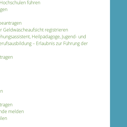
 Hochschulen führen
agen
 beantragen
er Geldwäscheaufsicht registrieren
iehungsassistent, Heilpädagoge, Jugend- und
erufsausbildung – Erlaubnis zur Führung der
ntragen
en
tragen
inde melden
ilen