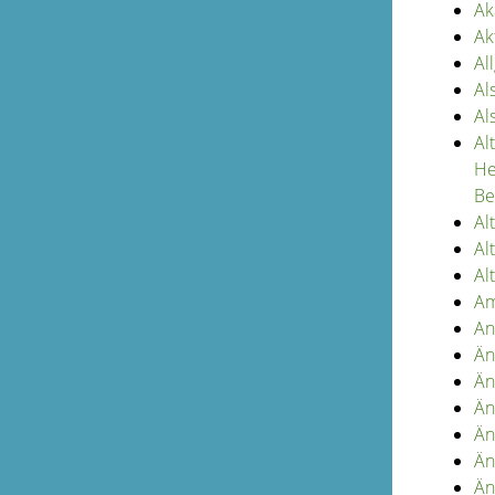
Ak
Ak
Al
Al
Al
Al
He
Be
Al
Al
Al
Am
An
Än
Än
Än
Än
Än
Än