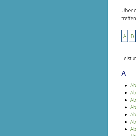
Über d
treffen
A
B
Leistu
A
Ab
Ab
Ab
Ab
Ab
Ab
Ab