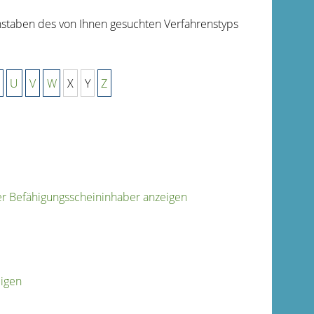
hstaben des von Ihnen gesuchten Verfahrenstyps
U
V
W
X
Y
Z
r Befähigungsscheininhaber anzeigen
eigen