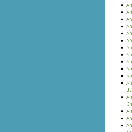
Än
An
An
An
An
An
An
An
An
An
An
An
de
An
Ch
An
An
An