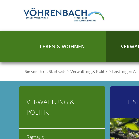
LEBEN & WOHNEN
VERWAL
Sie sind hier:
Startseite
>
Verwaltung & Politik
>
Leistungen A -
VERWALTUNG &
LEIS
POLITIK
Rathaus