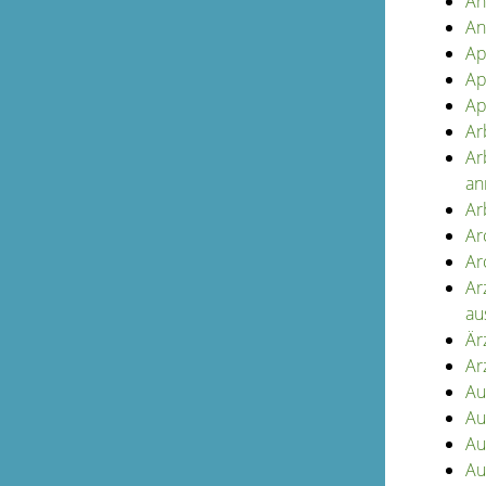
An
An
Ap
Ap
Ap
Ar
Ar
an
Ar
Ar
Ar
Ar
au
Är
Ar
Au
Au
Au
Au