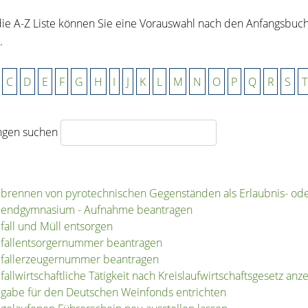
ie A-Z Liste können Sie eine Vorauswahl nach den Anfangsbuc
.
C
D
E
F
G
H
I
J
K
L
M
N
O
P
Q
R
S
T
ngen suchen
brennen von pyrotechnischen Gegenständen als Erlaubnis- ode
endgymnasium - Aufnahme beantragen
fall und Müll entsorgen
fallentsorgernummer beantragen
fallerzeugernummer beantragen
fallwirtschaftliche Tätigkeit nach Kreislaufwirtschaftsgesetz anz
gabe für den Deutschen Weinfonds entrichten