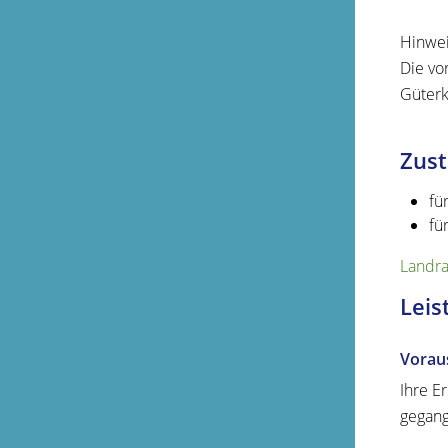
Hinwei
Die vo
Güterk
Zust
fü
fü
Landra
Leis
Vorau
Ihre E
gegang