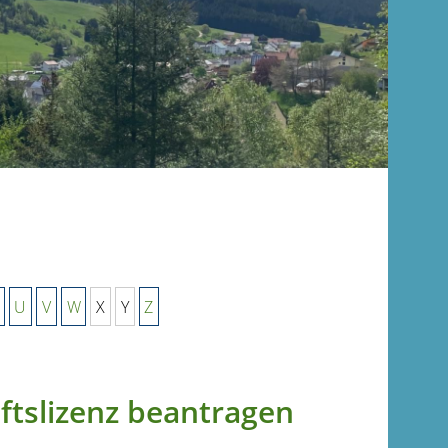
U
V
W
X
Y
Z
ftslizenz beantragen