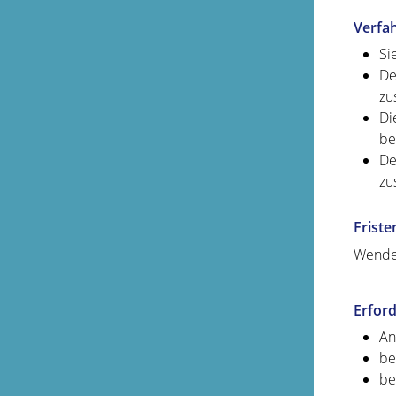
Verfa
Si
De
zu
Di
be
De
zu
Friste
Wenden
Erford
An
be
be