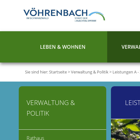
LEBEN & WOHNEN
VERWAL
Sie sind hier:
Startseite
>
Verwaltung & Politik
>
Leistungen A -
VERWALTUNG &
LEIS
POLITIK
Rathaus