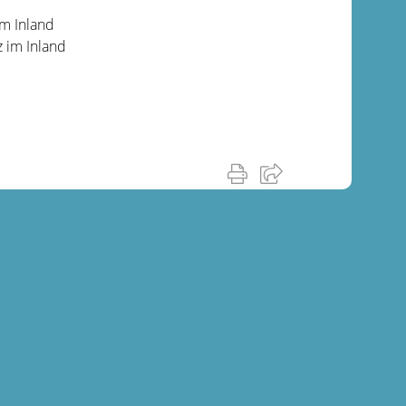
m Inland
 im Inland