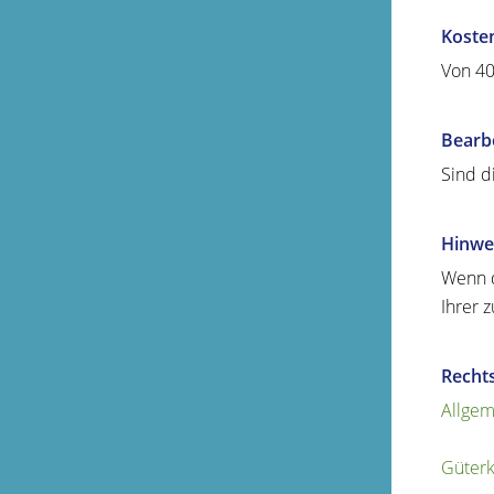
Koste
Von 40
Bearb
Sind d
Hinwe
Wenn d
Ihrer 
Recht
Allgem
Güterk