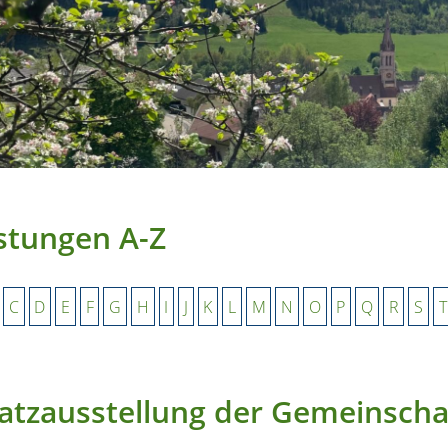
stungen A-Z
C
D
E
F
G
H
I
J
K
L
M
N
O
P
Q
R
S
T
atzausstellung der Gemeinscha