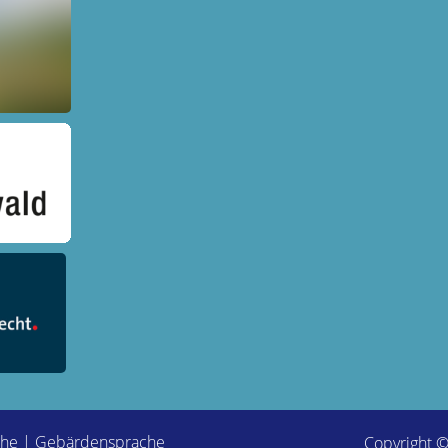
che
|
Gebärdensprache
Copyright 