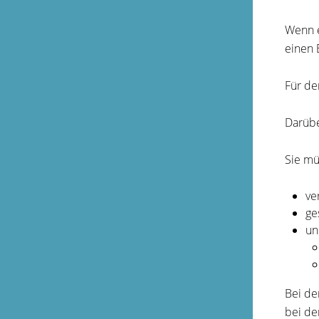
Wenn e
einen 
Für de
Darübe
Sie mü
ve
ge
un
Bei de
bei de