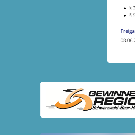
§ 
§ 
Freig
08.06.