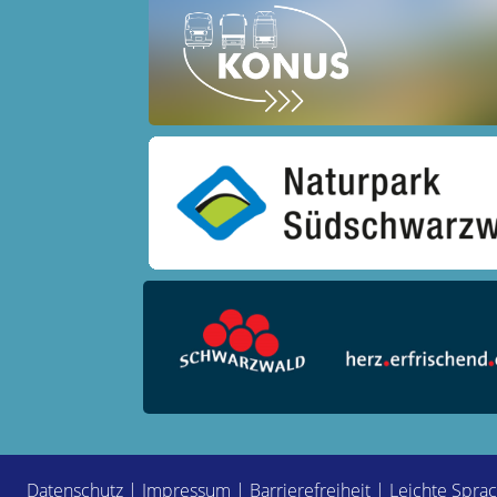
Datenschutz
|
Impressum
|
Barrierefreiheit
|
Leichte Spra