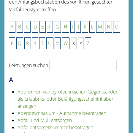
den Anfangsbuchstaben des von Ihnen gesuchten
Verfahrenstyps treffen.
A
B
C
D
E
F
G
H
I
J
K
L
M
N
O
P
Q
R
S
T
U
V
W
X
Y
Z
Leistungen suchen
A
Abbrennen von pyrotechnischen Gegenständen
als Erlaubnis- oder Befähigungsscheininhaber
anzeigen
Abendgymnasium - Aufnahme beantragen
Abfall und Müll entsorgen
Abfallentsorgernummer beantragen