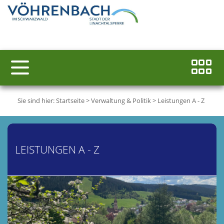
Sie sind hier:
Startseite
>
Verwaltung & Politik
>
Leistungen A - Z
LEISTUNGEN A - Z