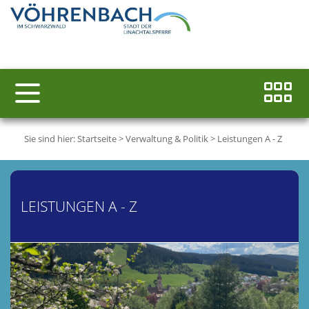
Sie sind hier:
Startseite
>
Verwaltung & Politik
>
Leistungen A - Z
LEISTUNGEN A - Z