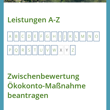
Leistungen A-Z
A
B
C
D
E
F
G
H
I
J
K
L
M
N
O
P
Q
R
S
T
U
V
W
X
Y
Z
Zwischenbewertung
Ökokonto-Maßnahme
beantragen