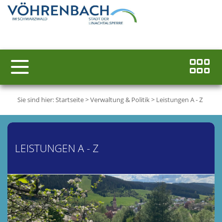
Sie sind hier:
Startseite
>
Verwaltung & Politik
>
Leistungen A - Z
LEISTUNGEN A - Z