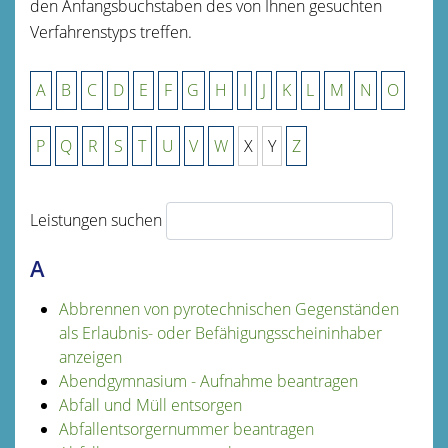
den Anfangsbuchstaben des von Ihnen gesuchten
Verfahrenstyps treffen.
A
B
C
D
E
F
G
H
I
J
K
L
M
N
O
P
Q
R
S
T
U
V
W
X
Y
Z
Leistungen suchen
A
Abbrennen von pyrotechnischen Gegenständen
als Erlaubnis- oder Befähigungsscheininhaber
anzeigen
Abendgymnasium - Aufnahme beantragen
Abfall und Müll entsorgen
Abfallentsorgernummer beantragen