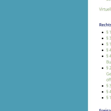
Virtue
Recht
§ 
§ 
§ 
§ 
§ 
Bu
§ 
Ge
öf
§ 
§ 
§ 
Freig