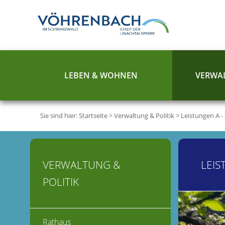
LEBEN & WOHNEN
VERWAL
Sie sind hier:
Startseite
>
Verwaltung & Politik
>
Leistungen A -
VERWALTUNG &
LEIS
POLITIK
Rathaus