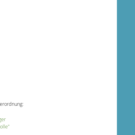
verordnung:
ger
olle"