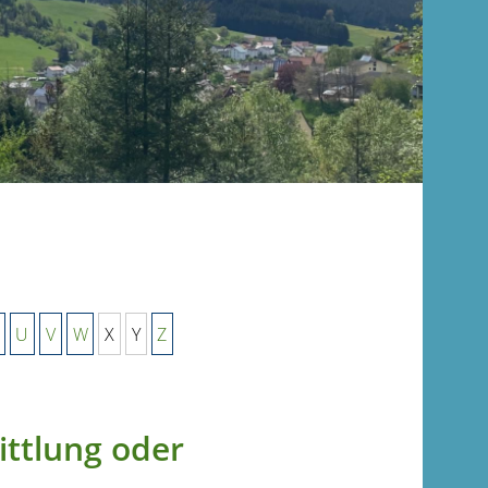
U
V
W
X
Y
Z
ttlung oder