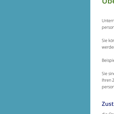
Üb
Untern
perso
Sie kö
werden
Beispie
Sie si
Ihren 
person
Zust