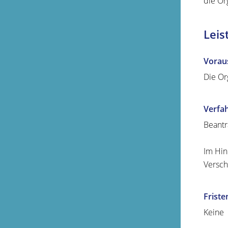
die Or
Leis
Vorau
Die Or
Verfa
Beantr
Im Hin
Versch
Friste
Keine