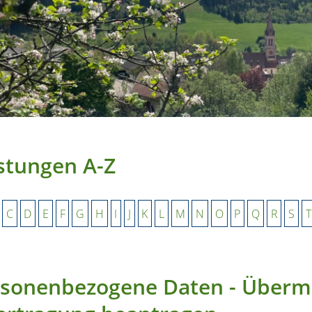
stungen A-Z
C
D
E
F
G
H
I
J
K
L
M
N
O
P
Q
R
S
T
sonenbezogene Daten - Übermi