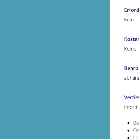
Erford
Keine
Koste
Keine
Bearb
abhäng
Verti
Inform
Be
Or
Le