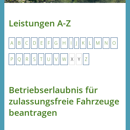
Leistungen A-Z
A
B
C
D
E
F
G
H
I
J
K
L
M
N
O
P
Q
R
S
T
U
V
W
X
Y
Z
Betriebserlaubnis für
zulassungsfreie Fahrzeuge
beantragen