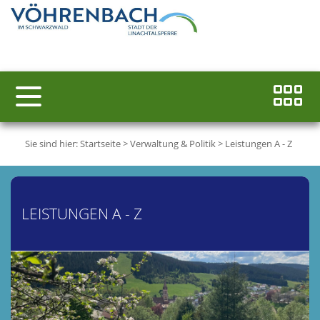
Sie sind hier:
Startseite
>
Verwaltung & Politik
>
Leistungen A - Z
LEISTUNGEN A - Z