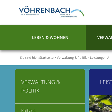
LEBEN & WOHNEN
VERWAL
Sie sind hier:
Startseite
>
Verwaltung & Politik
>
Leistungen A -
VERWALTUNG &
LEIS
POLITIK
Rathaus