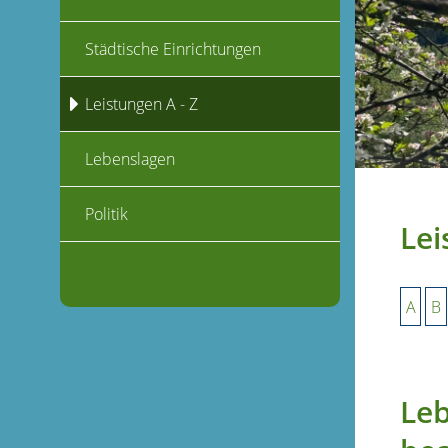
Städtische Einrichtungen
Leistungen A - Z
Lebenslagen
Politik
Lei
A
B
Leb