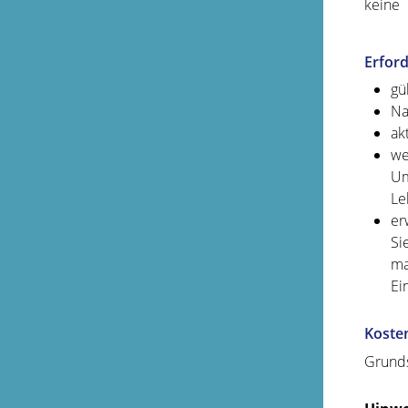
keine
Erford
gü
Na
ak
we
Um
Le
er
Si
ma
Ei
Koste
Grunds