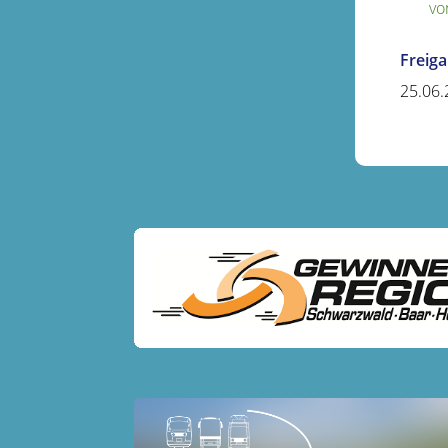
vo
Freig
25.06.