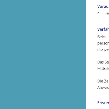
Vorau
Sie le
Verfa
Beide 
persön
die je
Das St
Mitteil
Die Ze
Anwese
Friste