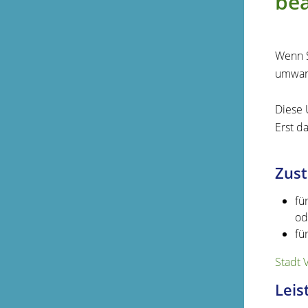
be
Wenn S
umwan
Diese 
Erst d
Zust
fü
od
fü
Stadt 
Leis