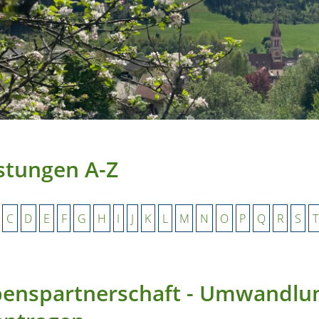
stungen A-Z
C
D
E
F
G
H
I
J
K
L
M
N
O
P
Q
R
S
T
enspartnerschaft - Umwandlun