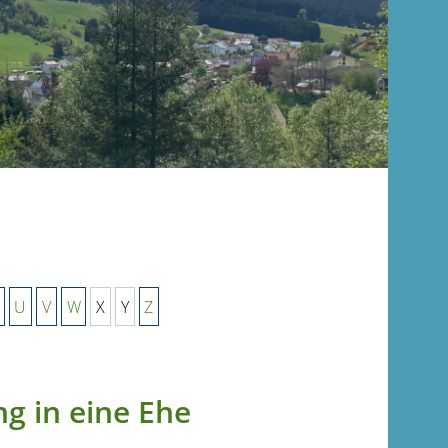
U
V
W
X
Y
Z
g in eine Ehe