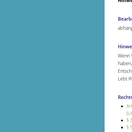
Hinwe
Bearb
abhäng
Hinwe
Wenn S
haben,
Entsch
Lebt I
Recht
Ar
(U
§ 
§ 