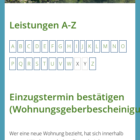
Leistungen A-Z
A
B
C
D
E
F
G
H
I
J
K
L
M
N
O
P
Q
R
S
T
U
V
W
X
Y
Z
Einzugstermin bestätigen
(Wohnungsgeberbescheinigu
Wer eine neue Wohnung bezieht, hat sich innerhalb