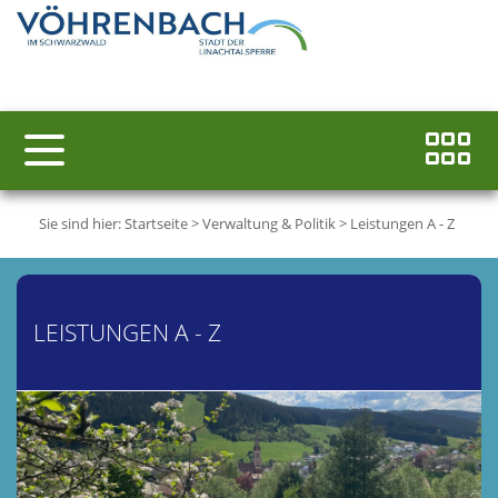
Sie sind hier:
Startseite
>
Verwaltung & Politik
>
Leistungen A - Z
LEISTUNGEN A - Z