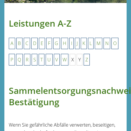
Leistungen A-Z
A
B
C
D
E
F
G
H
I
J
K
L
M
N
O
P
Q
R
S
T
U
V
W
X
Y
Z
Sammelentsorgungsnachwei
Bestätigung
Wenn Sie gefährliche Abfälle verwerten, beseitigen,