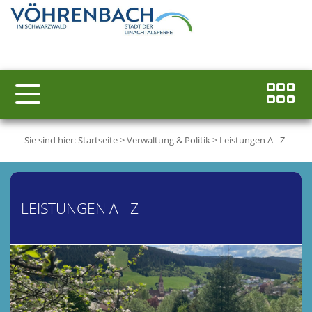
Sie sind hier:
Startseite
>
Verwaltung & Politik
>
Leistungen A - Z
LEISTUNGEN A - Z