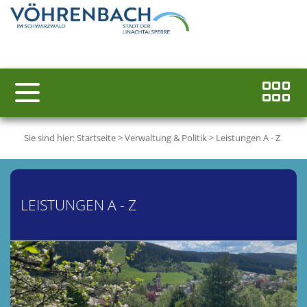
Sie sind hier:
Startseite
>
Verwaltung & Politik
>
Leistungen A - Z
LEISTUNGEN A - Z