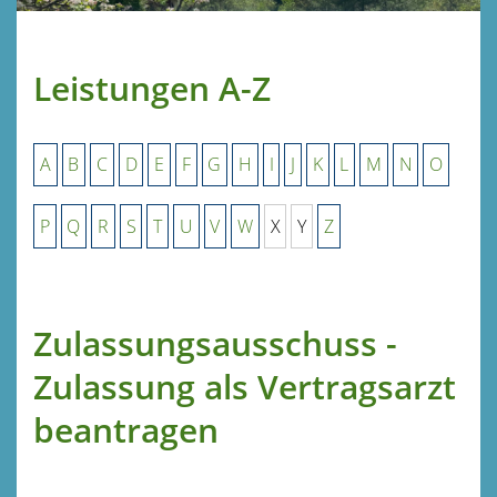
Leistungen A-Z
A
B
C
D
E
F
G
H
I
J
K
L
M
N
O
P
Q
R
S
T
U
V
W
X
Y
Z
Zulassungsausschuss -
Zulassung als Vertragsarzt
beantragen