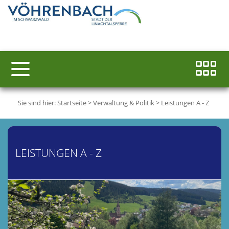
Sie sind hier:
Startseite
>
Verwaltung & Politik
>
Leistungen A - Z
LEISTUNGEN A - Z