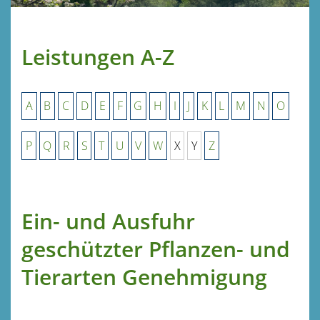
Leistungen A-Z
A
B
C
D
E
F
G
H
I
J
K
L
M
N
O
P
Q
R
S
T
U
V
W
X
Y
Z
Ein- und Ausfuhr
geschützter Pflanzen- und
Tierarten Genehmigung