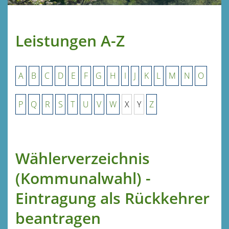
Leistungen A-Z
A
B
C
D
E
F
G
H
I
J
K
L
M
N
O
P
Q
R
S
T
U
V
W
X
Y
Z
Wählerverzeichnis
(Kommunalwahl) -
Eintragung als Rückkehrer
beantragen