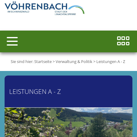
Sie sind hier:
Startseite
>
Verwaltung & Politik
>
Leistungen A - Z
LEISTUNGEN A - Z