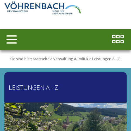
Sie sind hier:
Startseite
>
Verwaltung & Politik
>
Leistungen A - Z
LEISTUNGEN A - Z