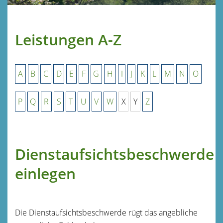
Leistungen A-Z
A
B
C
D
E
F
G
H
I
J
K
L
M
N
O
P
Q
R
S
T
U
V
W
X
Y
Z
Dienstaufsichtsbeschwerde
einlegen
Die Dienstaufsichtsbeschwerde rügt das angebliche