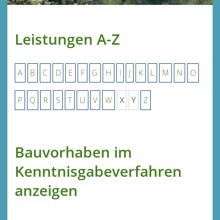
Leistungen A-Z
A
B
C
D
E
F
G
H
I
J
K
L
M
N
O
P
Q
R
S
T
U
V
W
X
Y
Z
Bauvorhaben im
Kenntnisgabeverfahren
anzeigen