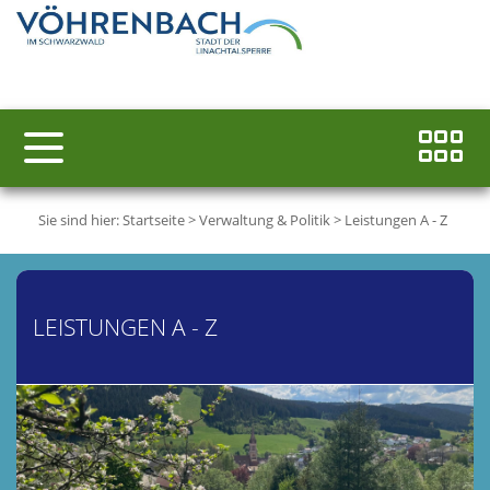
Sie sind hier:
Startseite
>
Verwaltung & Politik
>
Leistungen A - Z
LEISTUNGEN A - Z