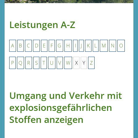
Leistungen A-Z
A
B
C
D
E
F
G
H
I
J
K
L
M
N
O
P
Q
R
S
T
U
V
W
X
Y
Z
Umgang und Verkehr mit
explosionsgefährlichen
Stoffen anzeigen