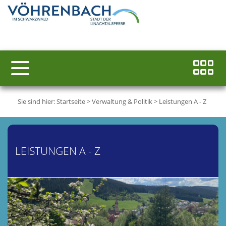
Sie sind hier:
Startseite
>
Verwaltung & Politik
>
Leistungen A - Z
LEISTUNGEN A - Z