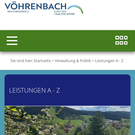
Sie sind hier:
Startseite
>
Verwaltung & Politik
>
Leistungen A - Z
LEISTUNGEN A - Z