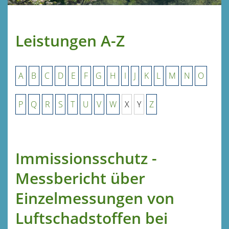
Leistungen A-Z
A
B
C
D
E
F
G
H
I
J
K
L
M
N
O
P
Q
R
S
T
U
V
W
X
Y
Z
Immissionsschutz -
Messbericht über
Einzelmessungen von
Luftschadstoffen bei