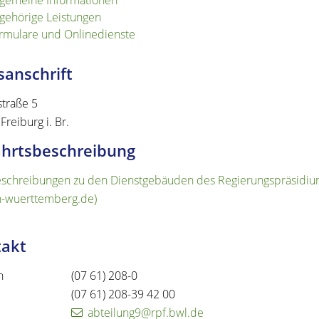
lgemeine Informationen
gehörige Leistungen
rmulare und Onlinedienste
anschrift
straße 5
Freiburg i. Br.
hrtsbeschreibung
chreibungen zu den Dienstgebäuden des Regierungspräsidiums
-wuerttemberg.de)
takt
n
(07
61) 208-0
(07
61) 208-39
42
00
abteilung9@rpf.bwl.de