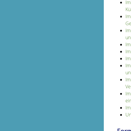
Im
Kü
Im
Ge
Im
un
Im
Im
Im
Im
un
Im
Ve
Im
ei
Im
Un
Form