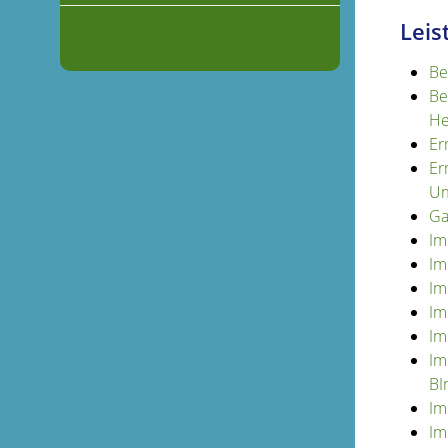
Leis
Be
Be
He
Er
Er
Um
Ga
Im
Im
Im
Im
Im
Im
BI
Im
Im