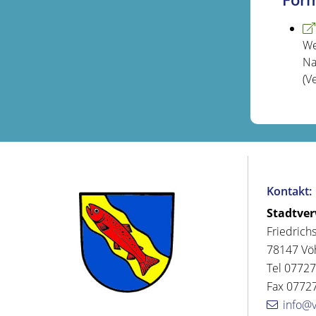
We
Na
(V
Kontakt:
Stadtve
Friedrich
78147 Vö
Tel 07727
Fax 07727
info@