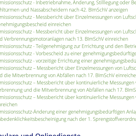
missionsschutz - Inbetriebnahme, Änderung, Stilllegung oder B
hltürmen und Nassabscheidern nach 42. BImSchV anzeigen
missionsschutz - Messbericht über Einzelmessungen von Lufts
nehmigungsbescheid einreichen
missionsschutz - Messbericht über Einzelmessungen von Luftsc
d Verbrennungsmotoranlagen nach 13. BImSchV einreichen
missionsschutz - Teilgenehmigung zur Errichtung und den Betr
missionsschutz - Vorbescheid zu einer genehmigungsbedürfti
missionsschutz - vorzeitige Errichtung einer genehmigungsbed
missionsschutz – Messbericht über Einzelmessungen von Luftsc
d die Mitverbrennung von Abfällen nach 17. BImSchV einreich
missionsschutz – Messbericht über kontinuierliche Messungen v
rbrennung und die Mitverbrennung von Abfällen nach 17. BImS
missionsschutz – Messbericht über kontinuierliche Messungen v
nreichen
missionsschutz-Änderung einer genehmigungsbedürftigen Anl
bedenklichkeitsbescheinigung nach der 1. Sprengstoffverordn
ulare und Onlinedienste