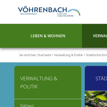
LEBEN & WOHNEN
VERWAL
Sie sind hier:
Startseite
>
Verwaltung & Politik
>
Städtische Ein
VERWALTUNG &
STÄD
POLITIK
Rathaus