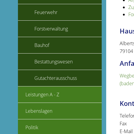
Al
Zu
Feuerwehr
Fo
Forstverwaltung
Haus
Albert
Bauhof
79104
Bestattungswesen
Anfa
Wegbes
Gutachterausschuss
(baden
Leistungen A - Z
Kon
Lebenslagen
Telefo
Fax
Politik
E-Mail