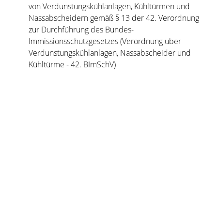
von Verdunstungskühlanlagen, Kühltürmen und
Nassabscheidern gemäß § 13 der 42. Verordnung
zur Durchführung des Bundes-
Immissionsschutzgesetzes (Verordnung über
Verdunstungskühlanlagen, Nassabscheider und
Kühltürme - 42. BImSchV)
Copyright © 2020 - 2021 dvv-bw -
https://www.voehrenbach.de/verwaltung-und-
politik/staedtische+einrichtungen