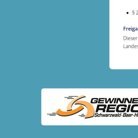
§ 
Freig
Dieser
Landes