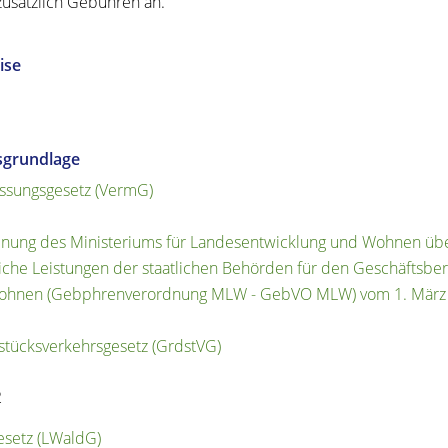
 zusätzlich Gebühren an.
ise
sgrundlage
sungsgesetz (VermG)
nung des Ministeriums für Landesentwicklung und Wohnen übe
liche Leistungen der staatlichen Behörden für den Geschäftsbe
ohnen (Gebphrenverordnung MLW - GebVO MLW) vom 1. März
tücksverkehrsgesetz (GrdstVG)
2
setz (LWaldG)