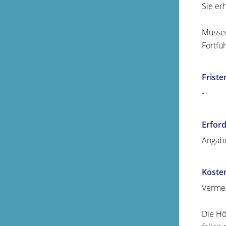
Sie er
Müssen
Fortfü
Friste
-
Erford
Angabe
Koste
Vermes
Die Hö