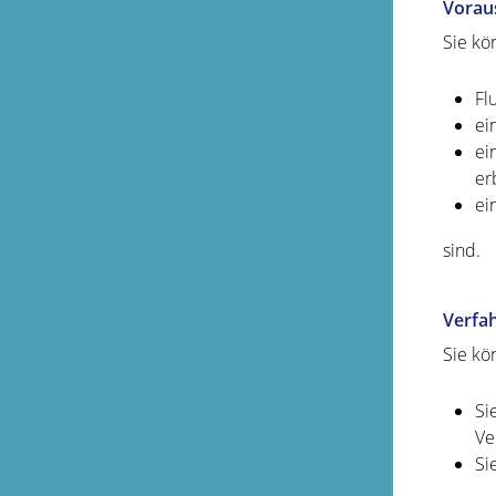
Vorau
Sie kö
Fl
ei
ei
er
ei
sind.
Verfa
Sie kö
Si
Ve
Si