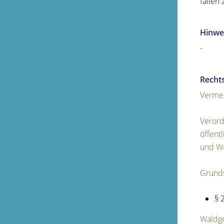
fallen
Hinwe
-
Recht
Vermes
Verord
öffent
und W
Grunds
§ 
Waldge