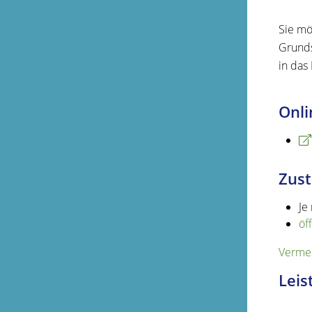
Sie mö
Grunds
in das
Onli
Zust
Je
öf
Vermes
Leis