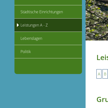
Städtische Einrichtungen
Leistungen A - Z
Lebenslagen
Politik
Lei
A
B
Gru