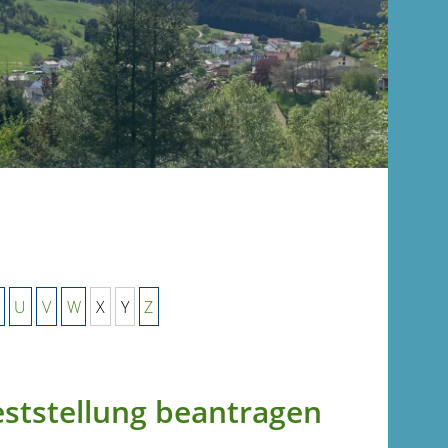
U
V
W
X
Y
Z
ststellung beantragen