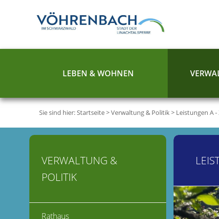
LEBEN & WOHNEN
VERWAL
Sie sind hier:
Startseite
>
Verwaltung & Politik
>
Leistungen A -
VERWALTUNG &
LEIS
POLITIK
Rathaus