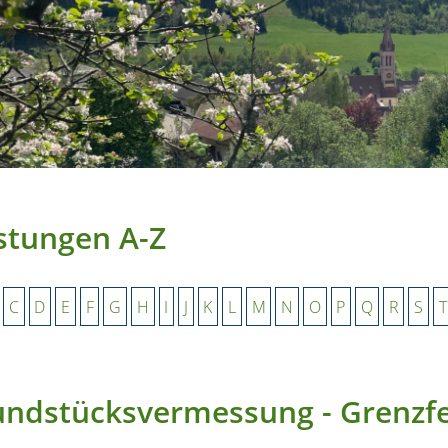
stungen A-Z
C
D
E
F
G
H
I
J
K
L
M
N
O
P
Q
R
S
T
ndstücksvermessung - Grenzfe