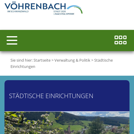
Sie sind hier:
Startseite
>
Verwaltung & Politik
>
Städtische
Einrichtungen
STÄDTISCHE EINRICHTUNGEN