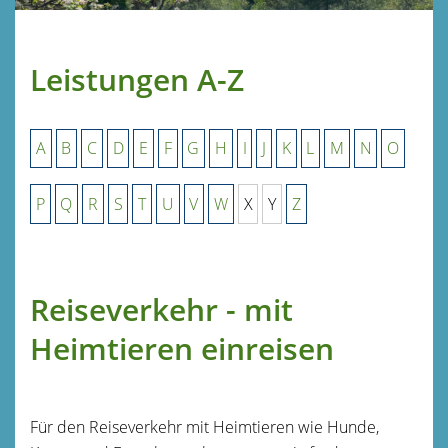
Leistungen A-Z
A
B
C
D
E
F
G
H
I
J
K
L
M
N
O
P
Q
R
S
T
U
V
W
X
Y
Z
Reiseverkehr - mit
Heimtieren einreisen
Für den Reiseverkehr mit Heimtieren wie Hunde,