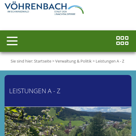
Sie sind hier:
Startseite
>
Verwaltung & Politik
>
Leistungen A - Z
LEISTUNGEN A - Z