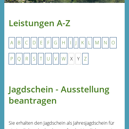
Leistungen A-Z
A
B
C
D
E
F
G
H
I
J
K
L
M
N
O
P
Q
R
S
T
U
V
W
X
Y
Z
Jagdschein - Ausstellung
beantragen
Sie erhalten den Jagdschein als Jahresjagdschein für