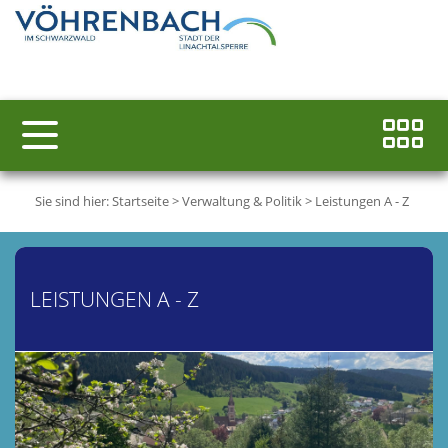
Sie sind hier:
Startseite
>
Verwaltung & Politik
>
Leistungen A - Z
LEISTUNGEN A - Z