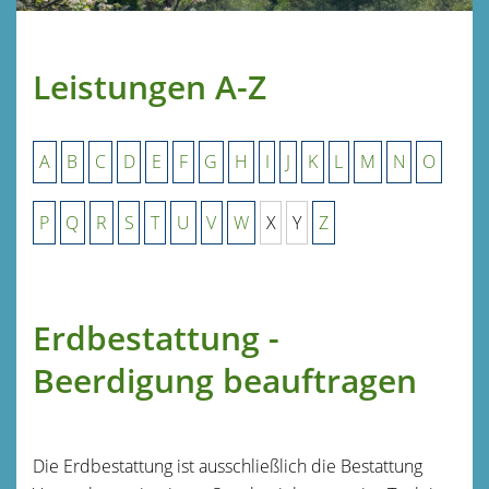
Leistungen A-Z
A
B
C
D
E
F
G
H
I
J
K
L
M
N
O
P
Q
R
S
T
U
V
W
X
Y
Z
Erdbestattung -
Beerdigung beauftragen
Die Erdbestattung ist ausschließlich die Bestattung