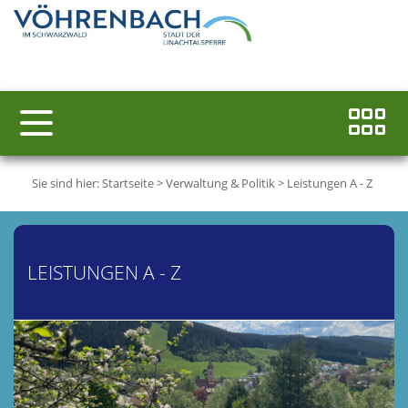
Sie sind hier:
Startseite
>
Verwaltung & Politik
>
Leistungen A - Z
LEISTUNGEN A - Z