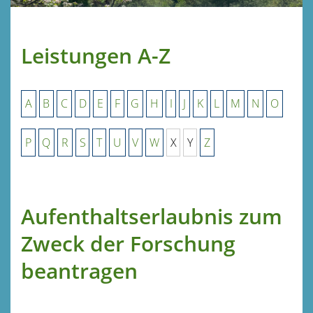
Leistungen A-Z
A
B
C
D
E
F
G
H
I
J
K
L
M
N
O
P
Q
R
S
T
U
V
W
X
Y
Z
Aufenthaltserlaubnis zum
Zweck der Forschung
beantragen