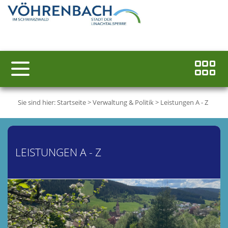
Sie sind hier:
Startseite
>
Verwaltung & Politik
>
Leistungen A - Z
LEISTUNGEN A - Z