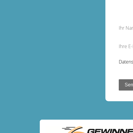
Ihr N
Ihre E
Datens