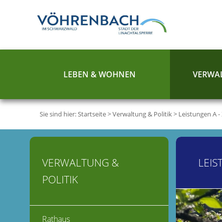
LEBEN & WOHNEN
VERWAL
Sie sind hier:
Startseite
>
Verwaltung & Politik
>
Leistungen A -
VERWALTUNG &
LEIS
POLITIK
Rathaus