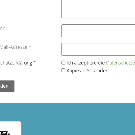
ame
-Mail-Adresse
*
chutz­erklärung
*
Ich akzeptiere die
Datenschutz­e
Kopie an Absender