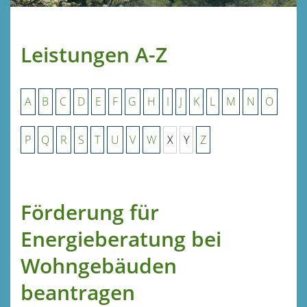
Leistungen A-Z
A
B
C
D
E
F
G
H
I
J
K
L
M
N
O
P
Q
R
S
T
U
V
W
X
Y
Z
Förderung für
Energieberatung bei
Wohngebäuden
beantragen