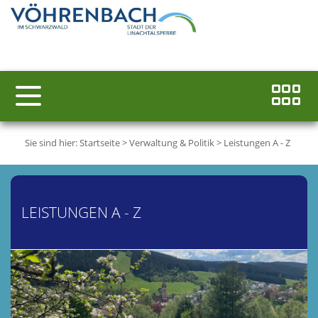
Sie sind hier:
Startseite
>
Verwaltung & Politik
>
Leistungen A - Z
LEISTUNGEN A - Z