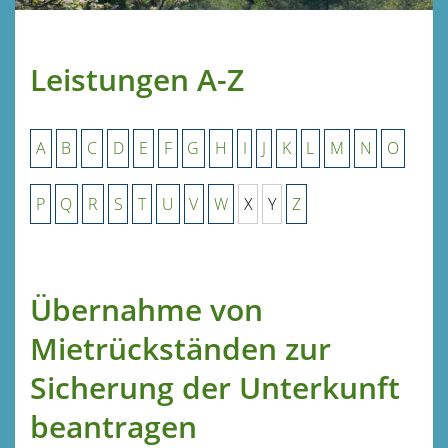
Leistungen A-Z
A
B
C
D
E
F
G
H
I
J
K
L
M
N
O
P
Q
R
S
T
U
V
W
X
Y
Z
Übernahme von
Mietrückständen zur
Sicherung der Unterkunft
beantragen