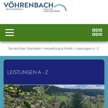
Sie sind hier:
Startseite
>
Verwaltung & Politik
>
Leistungen A - Z
LEISTUNGEN A - Z