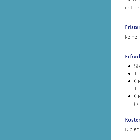
mit de
Friste
keine
Erford
St
To
Ge
To
Ge
(b
Koste
Die Ko