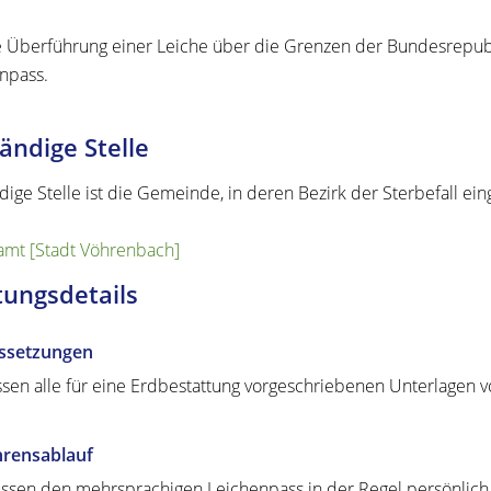
e Überführung einer Leiche über die Grenzen der Bundesrepubl
npass.
ändige Stelle
dige Stelle ist die Gemeinde, in deren Bezirk der Sterbefall eing
mt [Stadt Vöhrenbach]
tungsdetails
ssetzungen
sen alle für eine Erdbestattung vorgeschriebenen Unterlagen v
hrensablauf
ssen den mehrsprachigen Leichenpass in der Regel persönlic