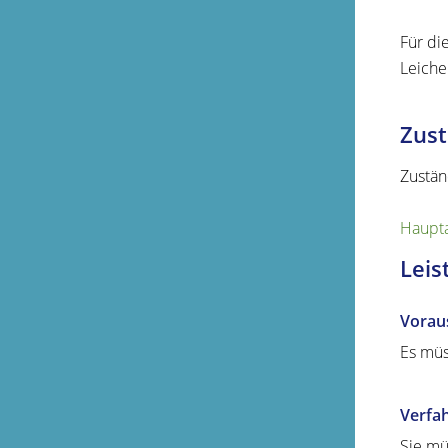
Für di
Leiche
Zust
Zustän
Haupta
Leis
Vorau
Es müs
Verfa
Sie mü