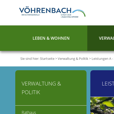
LEBEN & WOHNEN
VERWAL
Sie sind hier:
Startseite
>
Verwaltung & Politik
>
Leistungen A -
VERWALTUNG &
LEIS
POLITIK
Rathaus