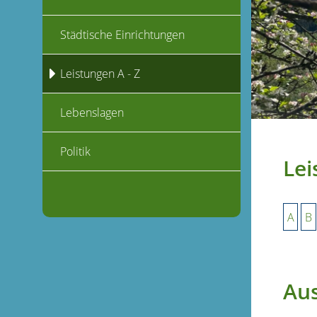
Städtische Einrichtungen
Leistungen A - Z
Lebenslagen
Politik
Lei
A
B
Aus