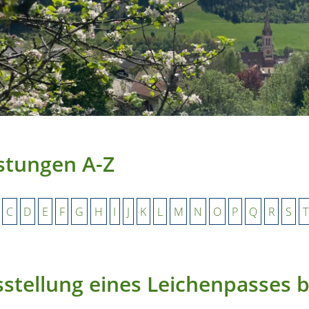
stungen A-Z
C
D
E
F
G
H
I
J
K
L
M
N
O
P
Q
R
S
T
stellung eines Leichenpasses 