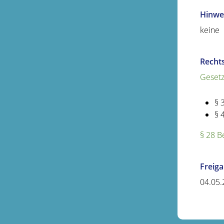
Hinwe
keine
Recht
Gesetz
§ 
§ 
§ 28 B
Freig
04.05.