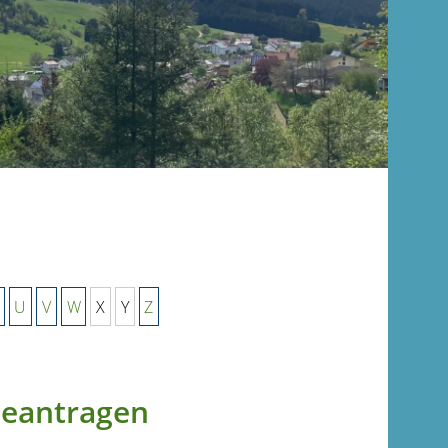
U
V
W
X
Y
Z
beantragen