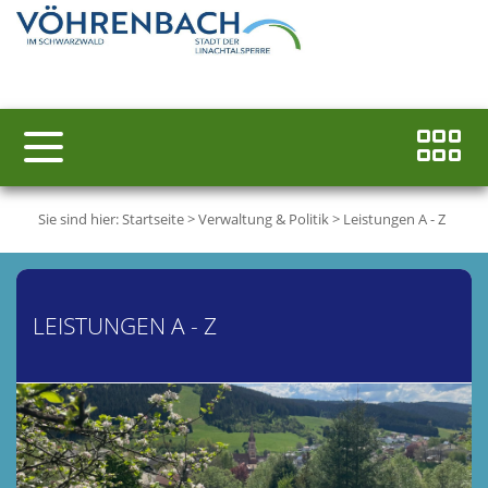
Sie sind hier:
Startseite
>
Verwaltung & Politik
>
Leistungen A - Z
LEISTUNGEN A - Z