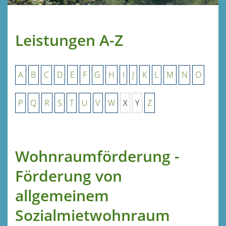
Leistungen A-Z
A
B
C
D
E
F
G
H
I
J
K
L
M
N
O
P
Q
R
S
T
U
V
W
X
Y
Z
Wohnraumförderung -
Förderung von
allgemeinem
Sozialmietwohnraum