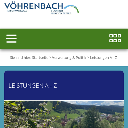
Sie sind hier:
Startseite
>
Verwaltung & Politik
>
Leistungen A - Z
LEISTUNGEN A - Z