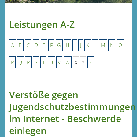
Leistungen A-Z
A
B
C
D
E
F
G
H
I
J
K
L
M
N
O
P
Q
R
S
T
U
V
W
X
Y
Z
Verstöße gegen
Jugendschutzbestimmungen
im Internet - Beschwerde
einlegen