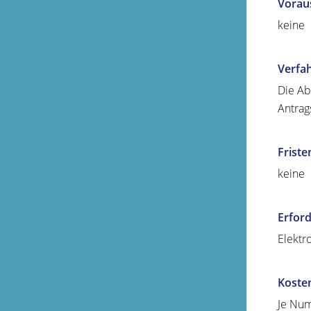
Vorau
keine
Verfa
Die Ab
Antrag
Friste
keine
Erford
Elektr
Koste
Je Num