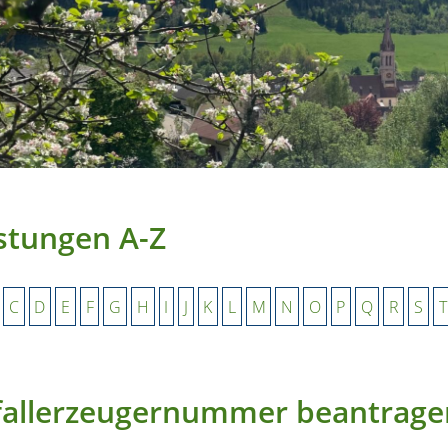
stungen A-Z
C
D
E
F
G
H
I
J
K
L
M
N
O
P
Q
R
S
T
fallerzeugernummer beantrage