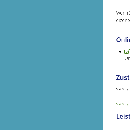
Wenn S
eigene
Onli
On
Zust
SAA S
SAA S
Leis