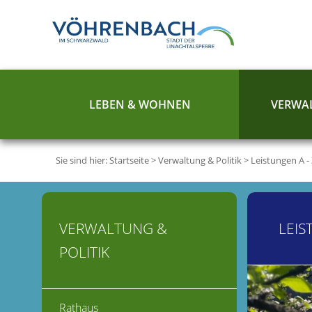
LEBEN & WOHNEN
VERWAL
Sie sind hier:
Startseite
>
Verwaltung & Politik
>
Leistungen A -
VERWALTUNG &
LEIS
POLITIK
Rathaus