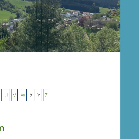
U
V
W
X
Y
Z
n