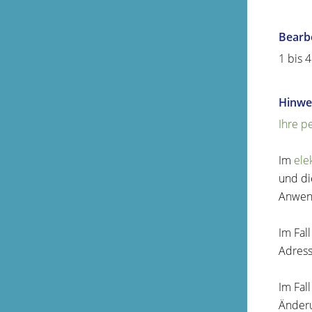
Bearb
1 bis 
Hinwe
Ihre p
I
m
ele
und di
Anwen
Im Fal
Adress
Im Fal
Änderu