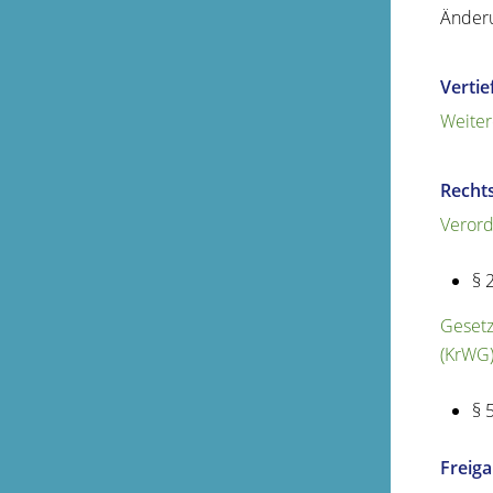
Änderu
Verti
Weiter
Recht
Verord
§ 
Gesetz
(KrWG)
§ 
Freig