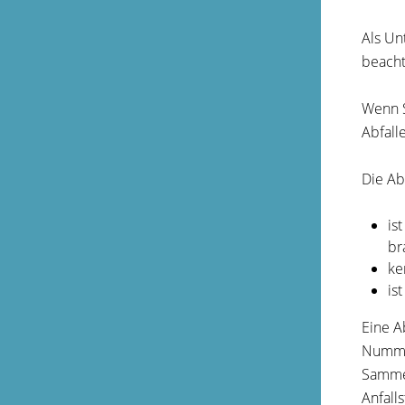
Als Un
beacht
Wenn S
Abfal
Die Ab
is
br
ke
is
Eine A
Nummer
Sammel
Anfalls