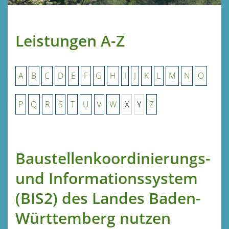
Leistungen A-Z
A
B
C
D
E
F
G
H
I
J
K
L
M
N
O
P
Q
R
S
T
U
V
W
X
Y
Z
Baustellenkoordinierungs-
und Informationssystem
(BIS2) des Landes Baden-
Württemberg nutzen