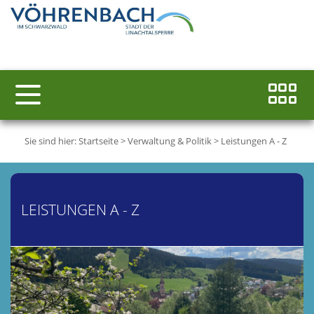
Sie sind hier:
Startseite
>
Verwaltung & Politik
>
Leistungen A - Z
LEISTUNGEN A - Z