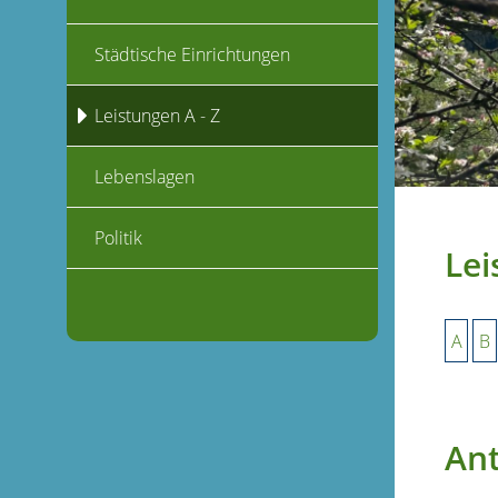
Städtische Einrichtungen
Leistungen A - Z
Lebenslagen
Politik
Lei
A
B
Ant