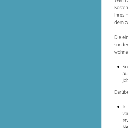
Wenn S
Kosten
Ihres 
dem zw
Die ei
sonder
wohne
So
au
Jo
Darübe
In
vo
et
Ne