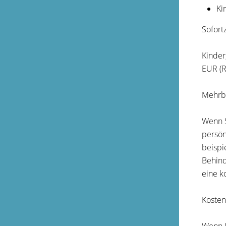
Ki
Sofort
Kinder
EUR (R
Mehrb
Wenn S
persön
beispi
Behind
eine k
Kosten