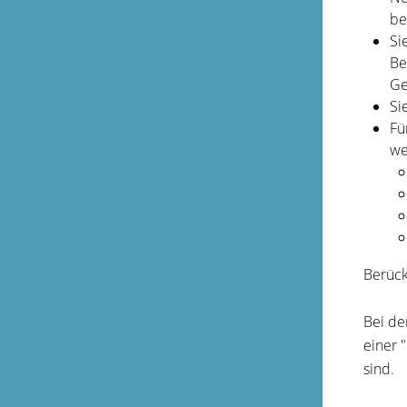
be
Si
Be
Ge
Si
Fü
we
Berüc
Bei de
einer 
sind.