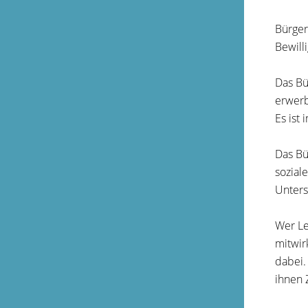
Bürger
Bewill
Das Bü
erwerb
Es ist
Das Bü
sozial
Unters
Wer Le
mitwir
dabei.
ihnen 