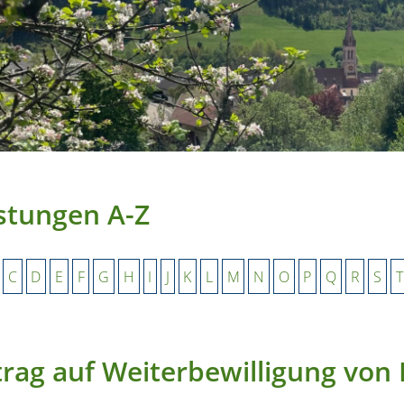
stungen A-Z
C
D
E
F
G
H
I
J
K
L
M
N
O
P
Q
R
S
T
rag auf Weiterbewilligung von 