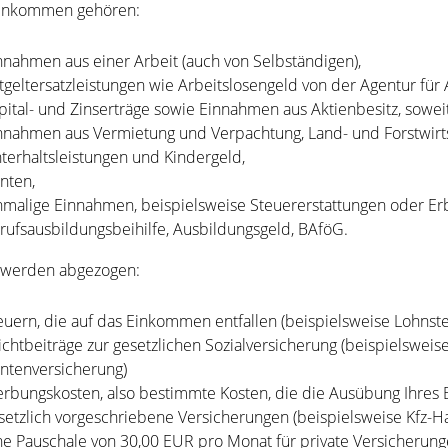
inkommen gehören:
nnahmen aus einer Arbeit (auch von Selbständigen),
tgeltersatzleistungen wie Arbeitslosengeld von der Agentur für 
pital- und Zinserträge sowie Einnahmen aus Aktienbesitz, sowei
nnahmen aus Vermietung und Verpachtung, Land- und Forstwirts
terhaltsleistungen und Kindergeld,
nten,
nmalige Einnahmen, beispielsweise Steuererstattungen oder Erb
rufsausbildungsbeihilfe, Ausbildungsgeld, BAföG.
 werden abgezogen:
euern, die auf das Einkommen entfallen (beispielsweise Lohns
lichtbeiträge zur gesetzlichen Sozialversicherung (beispielswei
ntenversicherung)
rbungskosten, also bestimmte Kosten, die die Ausübung Ihres B
setzlich vorgeschriebene Versicherungen (beispielsweise Kfz-Haf
ne Pauschale von 30,00 EUR pro Monat für private Versicherung