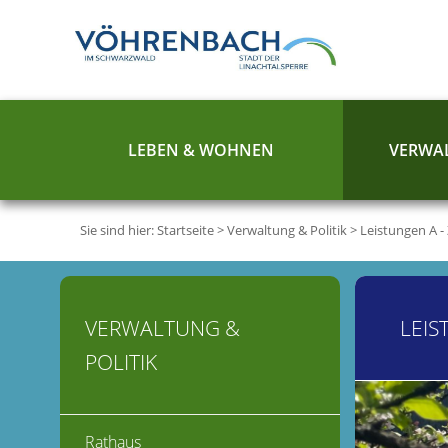
LEBEN & WOHNEN
VERWAL
Sie sind hier:
Startseite
>
Verwaltung & Politik
>
Leistungen A -
VERWALTUNG &
LEIS
POLITIK
Rathaus