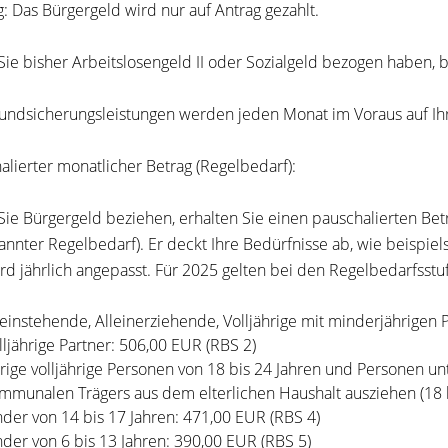
g: Das Bürgergeld wird nur auf Antrag gezahlt.
ie bisher Arbeitslosengeld II oder Sozialgeld bezogen haben,
undsicherungsleistungen werden jeden Monat im Voraus auf Ih
alierter monatlicher Betrag (Regelbedarf):
ie Bürgergeld beziehen, erhalten Sie einen pauschalierten Bet
annter Regelbedarf). Er deckt Ihre Bedürfnisse ab, wie beispie
rd jährlich angepasst. Für 2025 gelten bei den Regelbedarfsstu
leinstehende, Alleinerziehende, Volljährige mit minderjährigen 
lljährige Partner: 506,00 EUR (RBS 2)
rige volljährige Personen von 18 bis 24 Jahren und Personen un
mmunalen Trägers aus dem elterlichen Haushalt ausziehen (18 b
nder von 14 bis 17 Jahren: 471,00 EUR (RBS 4)
nder von 6 bis 13 Jahren: 390,00 EUR (RBS 5)