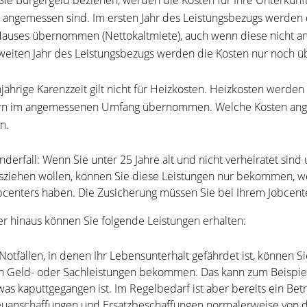
ie Bürgergeld beziehen, werden die Kosten für Ihre Unterkun
 angemessen sind. Im ersten Jahr des Leistungsbezugs werden 
Hauses übernommen (Nettokaltmiete), auch wenn diese nicht an
eiten Jahr des Leistungsbezugs werden die Kosten nur noch 
njährige Karenzzeit gilt nicht für Heizkosten. Heizkosten werden 
n im angemessenen Umfang übernommen. Welche Kosten angem
n.
nderfall: Wenn Sie unter 25 Jahre alt und nicht verheiratet sind 
sziehen wollen, können Sie diese Leistungen nur bekommen, w
bcenters haben. Die Zusicherung müssen Sie bei Ihrem Jobcent
r hinaus können Sie folgende Leistungen erhalten:
 Notfällen, in denen Ihr Lebensunterhalt gefährdet ist, können 
n Geld- oder Sachleistungen bekommen. Das kann zum Beispiel
was kaputtgegangen ist. Im Regelbedarf ist aber bereits ein Bet
uanschaffungen und Ersatzbeschaffungen normalerweise von 