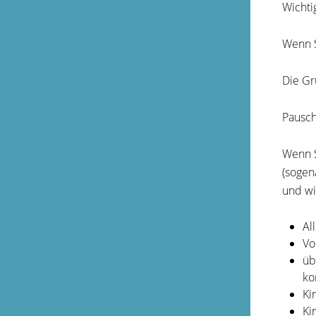
Wichti
Wenn S
Die Gr
Pausch
Wenn S
(sogen
und wi
Al
Vo
üb
ko
Ki
Ki