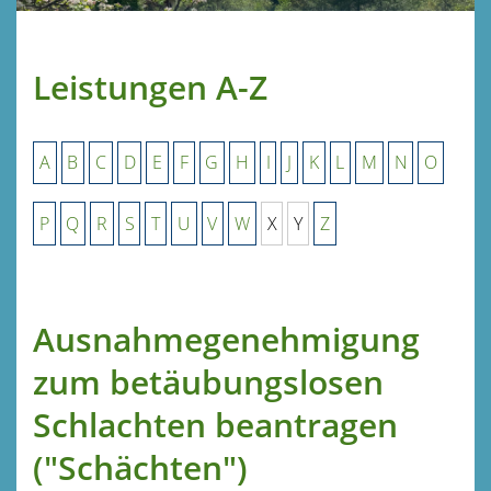
Leistungen A-Z
A
B
C
D
E
F
G
H
I
J
K
L
M
N
O
P
Q
R
S
T
U
V
W
X
Y
Z
Ausnahmegenehmigung
zum betäubungslosen
Schlachten beantragen
("Schächten")