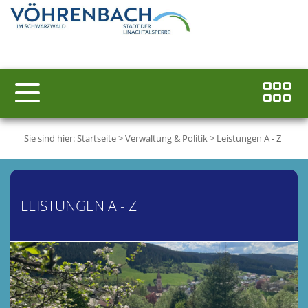
Sie sind hier:
Startseite
>
Verwaltung & Politik
>
Leistungen A - Z
LEISTUNGEN A - Z