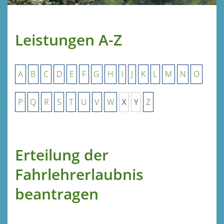
Leistungen A-Z
A
B
C
D
E
F
G
H
I
J
K
L
M
N
O
P
Q
R
S
T
U
V
W
X
Y
Z
Erteilung der
Fahrlehrerlaubnis
beantragen