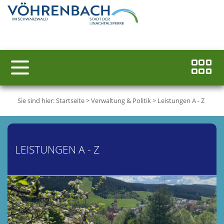
Sie sind hier:
Startseite
>
Verwaltung & Politik
>
Leistungen A - Z
LEISTUNGEN A - Z