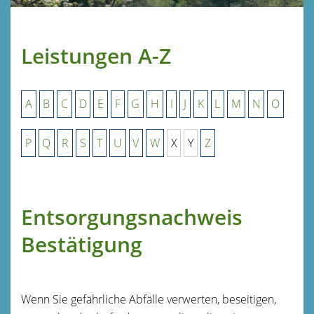
Leistungen A-Z
A
B
C
D
E
F
G
H
I
J
K
L
M
N
O
P
Q
R
S
T
U
V
W
X
Y
Z
Entsorgungsnachweis
Bestätigung
Wenn Sie gefährliche Abfälle verwerten, beseitigen,