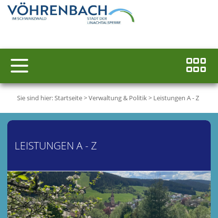
Sie sind hier:
Startseite
>
Verwaltung & Politik
>
Leistungen A - Z
LEISTUNGEN A - Z