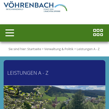
Sie sind hier:
Startseite
>
Verwaltung & Politik
>
Leistungen A - Z
LEISTUNGEN A - Z