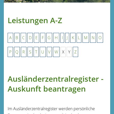
Leistungen A-Z
A
B
C
D
E
F
G
H
I
J
K
L
M
N
O
P
Q
R
S
T
U
V
W
X
Y
Z
Ausländerzentralregister -
Auskunft beantragen
Im Ausländerzentralregister werden persönliche