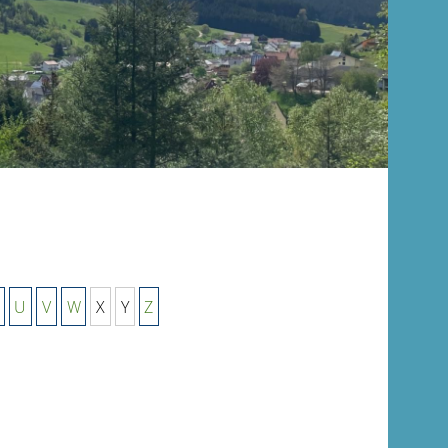
U
V
W
X
Y
Z