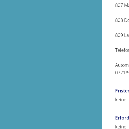
807 Ma
808 D
809 La
Telefo
Automa
0721/98
Friste
keine
Erford
keine