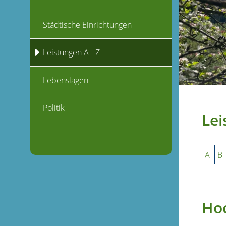
Städtische Einrichtungen
Leistungen A - Z
Lebenslagen
Politik
Lei
A
B
Ho