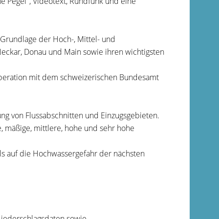
e Pegel", Videotext, Run
d
funk und eine
Grundlage der Hoch-, Mittel- und
eckar, Donau und Main sowie ihren wichtigsten
operation mit dem schwe
i
zerischen Bundesamt
ng von Flussabschnitten und Einzugsgebieten
.
, mäßige, mittlere, hohe und sehr hohe
ils auf die Hochwassergefahr der nächsten
Niederschlagsdaten sowie