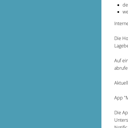
de
we
Intern
Die Ho
Lagebe
Auf ei
abrufe
Aktuel
App "M
Die Ap
Unters
Notific