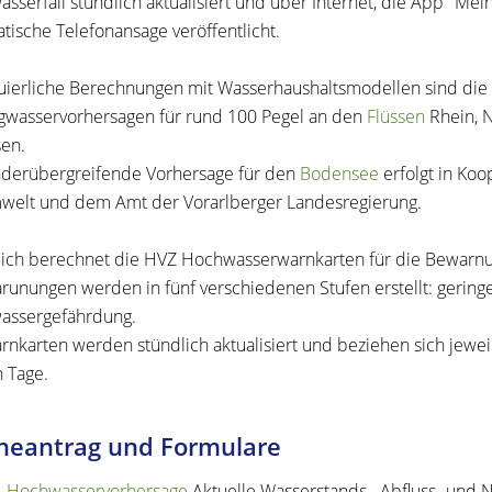
sserfall stündlich aktualisiert und über Internet, die App "Mein
tische Telefonansage veröffentlicht.
uierliche Berechnungen mit Wasserhaushaltsmodellen sind die 
gwasservorhersagen für rund 100 Pegel an den
Flüssen
Rhein, N
sen.
nderübergreifende Vo
r
hersage für den
Bodensee
erfolgt in Ko
welt und dem Amt der Vorarlberger Landesregierung.
lich berechnet die HVZ Hochwasserwarnkarten für die Bewarnu
runungen werden in fünf verschiedenen Stufen erstellt: geringe
assergefäh
r
dung.
rnkarten werden stündlich aktualisiert und beziehen sich jewe
 Tage.
neantrag und Formulare
Hochwasservorhersage
Aktuelle Wasserstands-, Abfluss- und 