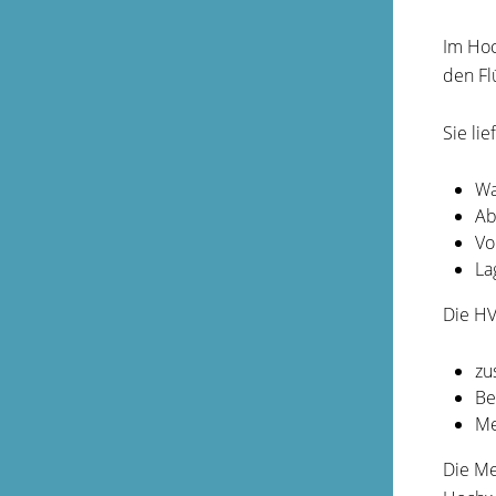
Im Hoc
den Fl
Sie lie
Wa
Ab
Vo
La
Die HV
zu
Be
Me
Die Me