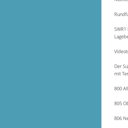
Rundf
SWR1 
Lagebe
Videot
Der Sü
mit T
800 Al
805 Ob
806 Ne