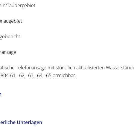
in/Taubergebiet
onaugebiet
gebericht
nansage
tische Telefonansage mit stündlich aktualisierten Wasse
r
ständ
04-61, -62, -63, -64, -65 erreichbar.
n
erliche Unterlagen