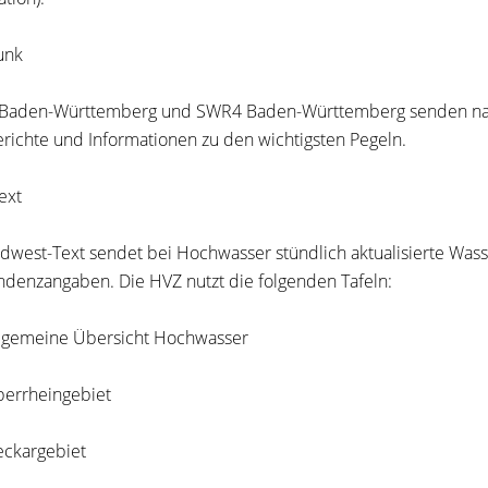
unk
Baden-Württemberg und SWR4 Baden-Württemberg se
n
den na
richte und Informationen zu den wichtigsten Pegeln.
ext
dwest-Text sendet bei Hochwasser stündlich aktualisierte Was
enden
z
angaben. Die HVZ nutzt die folgenden Tafeln:
lgemeine Übersicht Hochwasser
errheingebiet
ckargebiet