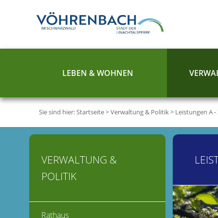
LEBEN & WOHNEN
VERWAL
Sie sind hier:
Startseite
>
Verwaltung & Politik
>
Leistungen A -
VERWALTUNG &
LEIS
POLITIK
Rathaus