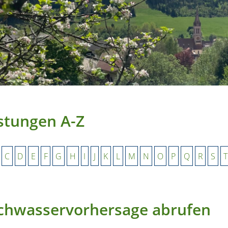
stungen A-Z
C
D
E
F
G
H
I
J
K
L
M
N
O
P
Q
R
S
T
chwasservorhersage abrufen