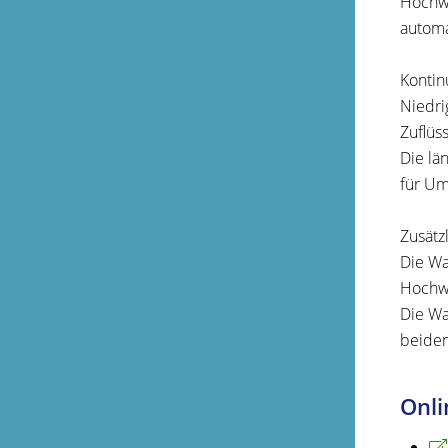
Hochwa
automa
Kontin
Niedri
Zuflüs
Die lä
für Um
Zusätz
Die Wa
Hochw
Die Wa
beiden
Onli