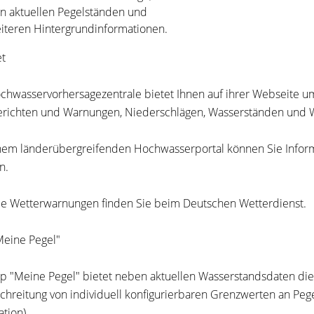
n aktuellen Pegelständen und
iteren Hintergrundinformationen.
et
chwasservorhersagezentrale bietet Ihnen auf ihrer Webse
i
te u
richten und Warnungen, Niederschlägen, Wasserständen und W
nem länderübergreifenden Hochwasserportal können Sie Inform
n.
le Wetterwarnungen finden Sie beim Deutschen Wetterdienst.
eine Pegel"
p "Meine Pegel" bietet neben aktuellen Wasserstandsdaten die 
chreitung von individuell konfigurierbaren Grenzwerten an Pege
ation).