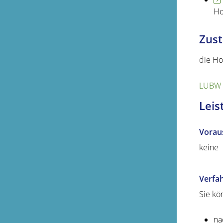
Ho
Zust
die Ho
LUBW 
Leis
Vorau
keine
Verfa
Sie kö
na