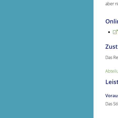
aber n
Onli
Zust
Das Re
Abteil
Leis
Vorau
Das St