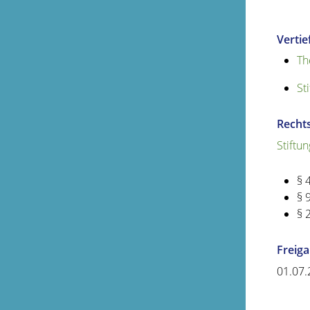
Verti
Th
St
Recht
Stiftu
§ 
§ 
§ 
Freig
01.07.