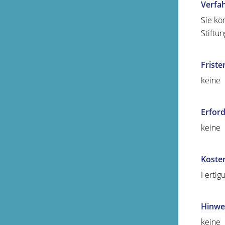
Verfa
Sie kö
Stiftu
Friste
keine
Erford
keine
Koste
Fertig
Hinwe
keine