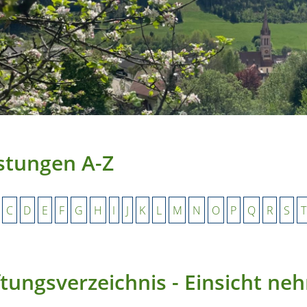
stungen A-Z
C
D
E
F
G
H
I
J
K
L
M
N
O
P
Q
R
S
T
ftungsverzeichnis - Einsicht n