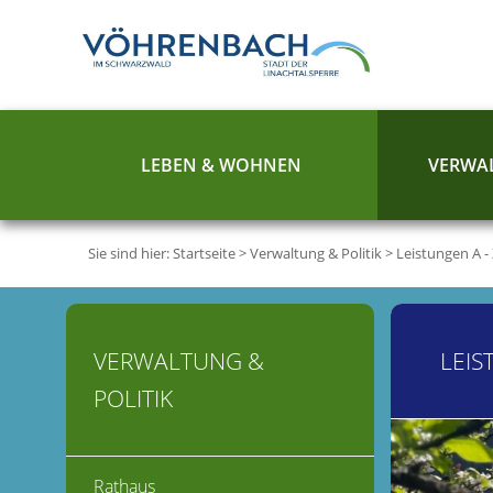
LEBEN & WOHNEN
VERWAL
Sie sind hier:
Startseite
>
Verwaltung & Politik
>
Leistungen A -
VERWALTUNG &
LEIS
POLITIK
Rathaus