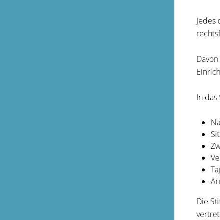
Jedes 
rechts
Davon 
Einric
In das
Na
Sit
Zw
Ve
Ta
An
Die St
vertre