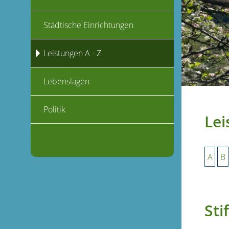
Städtische Einrichtungen
Leistungen A - Z
Lebenslagen
Politik
Lei
A
B
Sti