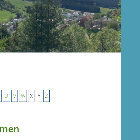
U
V
W
X
Y
Z
ehmen