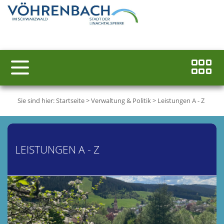
Sie sind hier:
Startseite
>
Verwaltung & Politik
>
Leistungen A - Z
LEISTUNGEN A - Z