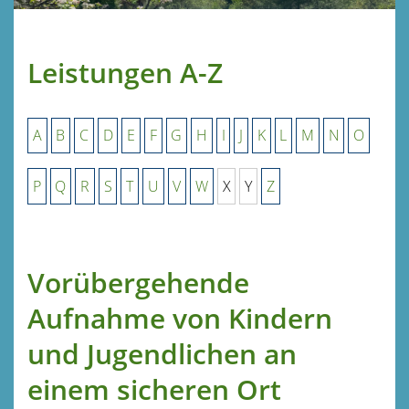
Leistungen A-Z
A
B
C
D
E
F
G
H
I
J
K
L
M
N
O
P
Q
R
S
T
U
V
W
X
Y
Z
Vorübergehende
Aufnahme von Kindern
und Jugendlichen an
einem sicheren Ort