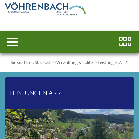
Sie sind hier:
Startseite
>
Verwaltung & Politik
>
Leistungen A - Z
LEISTUNGEN A - Z