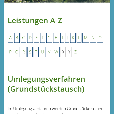
Leistungen A-Z
A
B
C
D
E
F
G
H
I
J
K
L
M
N
O
P
Q
R
S
T
U
V
W
X
Y
Z
Umlegungsverfahren
(Grundstückstausch)
Im Umlegungsverfahren werden Grundstücke so neu