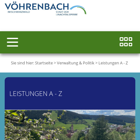
Sie sind hier:
Startseite
>
Verwaltung & Politik
>
Leistungen A - Z
LEISTUNGEN A - Z