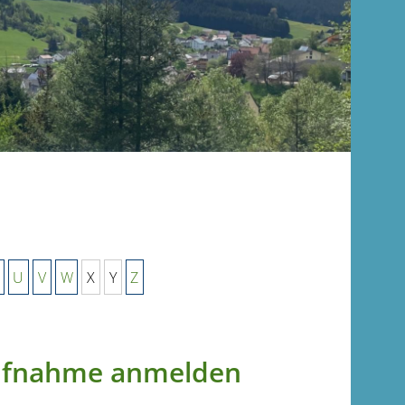
U
V
W
X
Y
Z
Aufnahme anmelden