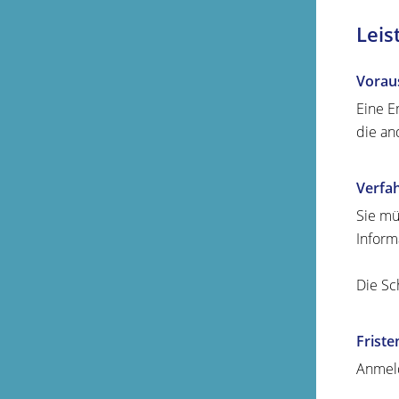
Leis
Vorau
Eine E
die an
Verfa
Sie mü
Inform
Die Sc
Friste
Anmeld