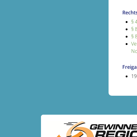
Recht
§ 
§ 
§ 
Ve
No
Freig
19