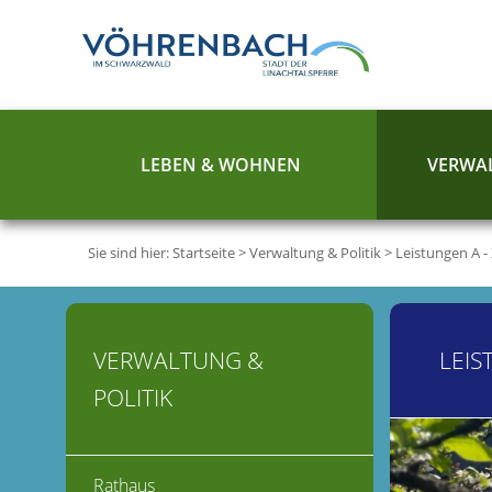
LEBEN & WOHNEN
VERWAL
Sie sind hier:
Startseite
>
Verwaltung & Politik
>
Leistungen A -
VERWALTUNG &
LEIS
POLITIK
Rathaus