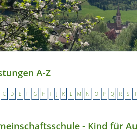
stungen A-Z
C
D
E
F
G
H
I
J
K
L
M
N
O
P
Q
R
S
T
einschaftsschule - Kind für 