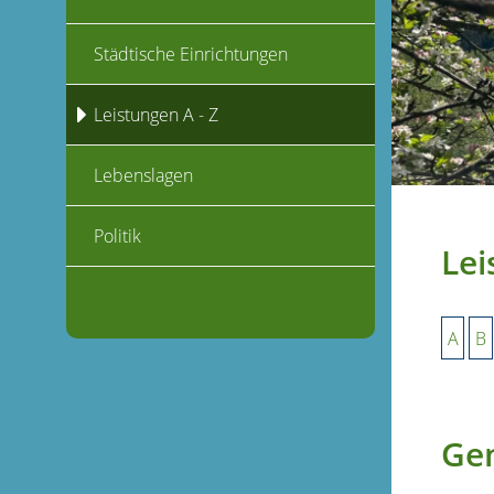
Städtische Einrichtungen
Leistungen A - Z
Lebenslagen
Politik
Lei
A
B
Gem