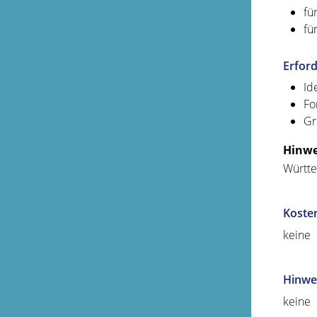
fü
fü
Erford
Id
Fo
Gr
Hinwe
Württe
Koste
keine
Hinwe
keine