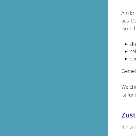
Am End
aus. D
Grundl
di
se
se
Gemein
Welche
ist für
Zust
die vo