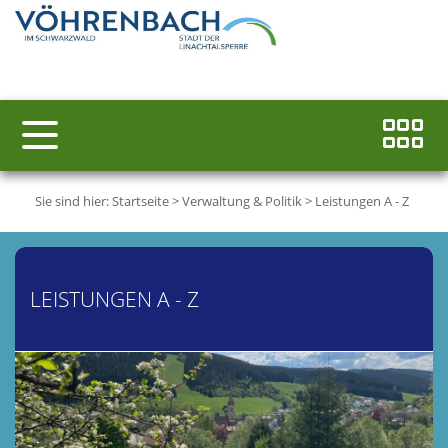
Sie sind hier:
Startseite
>
Verwaltung & Politik
>
Leistungen A - Z
LEISTUNGEN A - Z