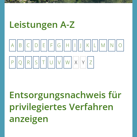
Leistungen A-Z
A
B
C
D
E
F
G
H
I
J
K
L
M
N
O
P
Q
R
S
T
U
V
W
X
Y
Z
Entsorgungsnachweis für
privilegiertes Verfahren
anzeigen