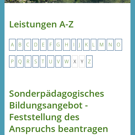
Leistungen A-Z
A
B
C
D
E
F
G
H
I
J
K
L
M
N
O
P
Q
R
S
T
U
V
W
X
Y
Z
Sonderpädagogisches
Bildungsangebot -
Feststellung des
Anspruchs beantragen