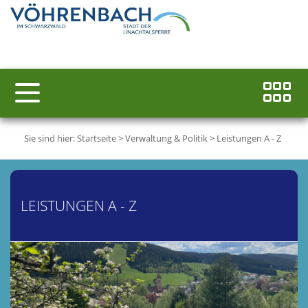
Sie sind hier:
Startseite
>
Verwaltung & Politik
>
Leistungen A - Z
LEISTUNGEN A - Z