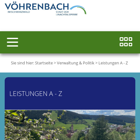
Sie sind hier:
Startseite
>
Verwaltung & Politik
>
Leistungen A - Z
LEISTUNGEN A - Z