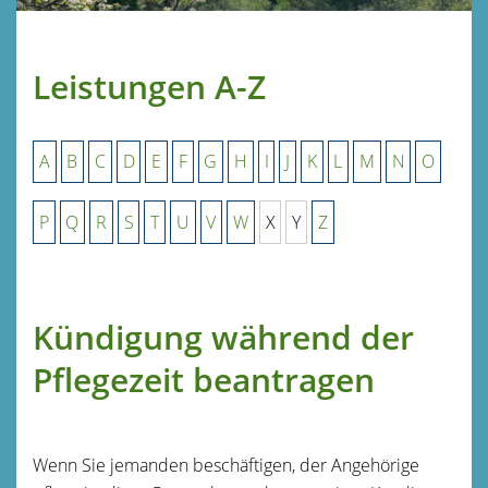
Leistungen A-Z
A
B
C
D
E
F
G
H
I
J
K
L
M
N
O
P
Q
R
S
T
U
V
W
X
Y
Z
Kündigung während der
Pflegezeit beantragen
Wenn Sie jemanden beschäftigen, der Angehörige