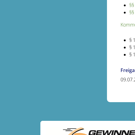
§§
§§
Kommu
§ 
§ 
§ 
Freig
09.07