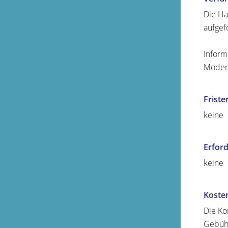
Die Ha
aufgef
Inform
Modern
Friste
keine
Erford
keine
Koste
Die K
Gebühr