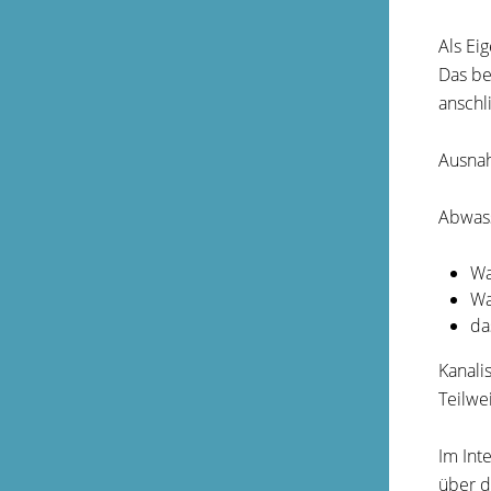
Als Ei
Das be
anschl
Ausnah
Abwass
Wa
Wa
da
Kanali
Teilwe
Im Int
über d