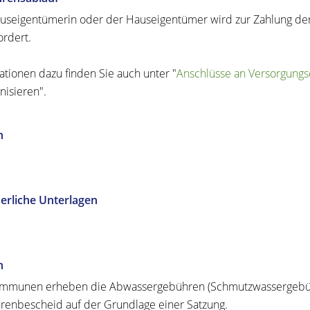
useigentümerin oder der Hauseigentümer wird zur Zahlung d
ordert.
ationen dazu finden Sie auch unter "
Anschlüsse an Versorgungs
isi
e
ren".
n
erliche Unterlagen
n
ommunen erheben die Abwassergebühren
(Schmutzwassergebü
enbescheid auf der Grundlage einer Satzung.