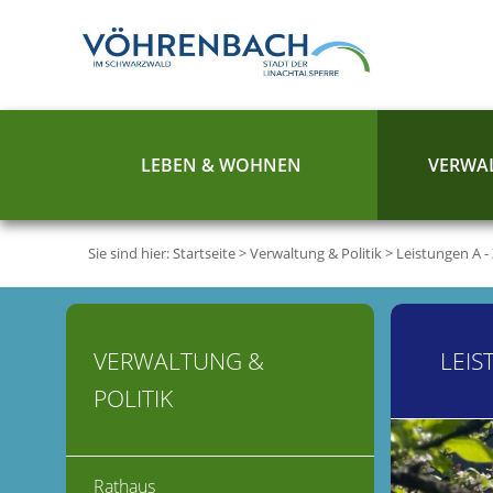
LEBEN & WOHNEN
VERWAL
Sie sind hier:
Startseite
>
Verwaltung & Politik
>
Leistungen A -
VERWALTUNG &
LEIS
POLITIK
Rathaus