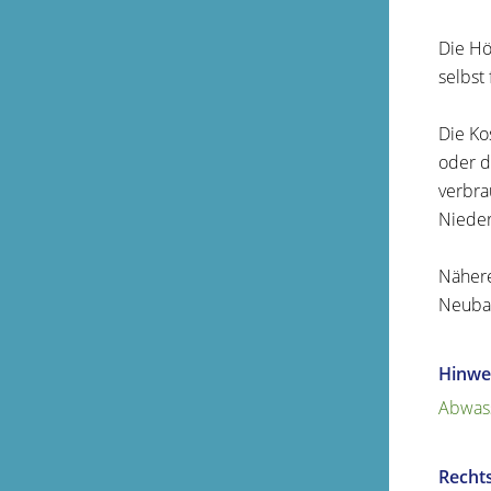
Die Hö
selbst 
Die Ko
oder d
verbr
Nieder
Nähere
Neubau
Hinwe
Abwass
Recht