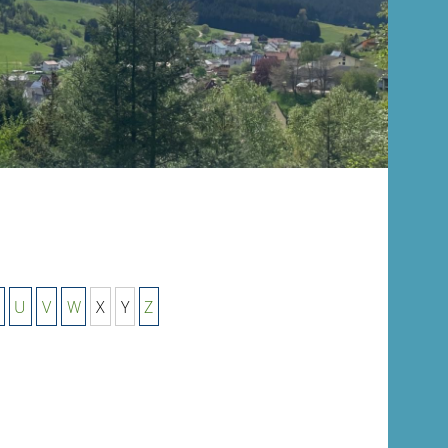
U
V
W
X
Y
Z