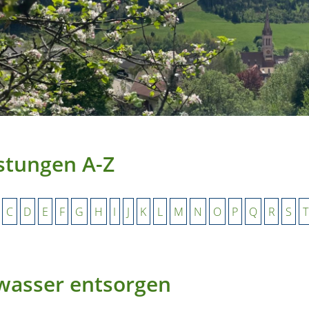
stungen A-Z
C
D
E
F
G
H
I
J
K
L
M
N
O
P
Q
R
S
T
wasser entsorgen