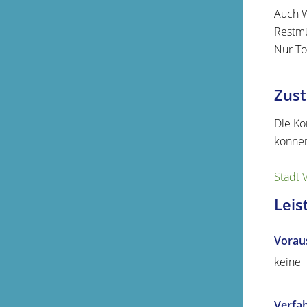
Auch W
Restmül
Nur To
Zust
Die Ko
können
Stadt 
Leis
Vorau
keine
Verfa