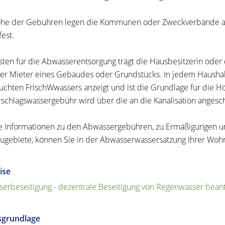
he der Gebühren legen die Kommunen oder Zweckverbände auf
fest.
sten für die Abwasserentsorgung trägt die Hausbesitzerin oder
er Mieter eines Gebäudes oder Grundstücks. In jedem Haushalt
auchten
Frisch
W
w
assers anzeigt
und ist die Grundlage für die 
schlagswassergebühr wird über die an die Kanalisation angeschl
 Informationen zu den Abwassergebühren, zu Ermäßigungen un
gebiete, können Sie in der Abwasserwassersatzung Ihrer Woh
ise
erbeseitigung - dezentrale Beseitigung von Regenwasser bean
sgrundlage