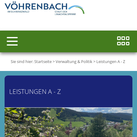
Sie sind hier:
Startseite
>
Verwaltung & Politik
>
Leistungen A - Z
LEISTUNGEN A - Z