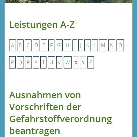
Leistungen A-Z
A
B
C
D
E
F
G
H
I
J
K
L
M
N
O
P
Q
R
S
T
U
V
W
X
Y
Z
Ausnahmen von
Vorschriften der
Gefahrstoffverordnung
beantragen