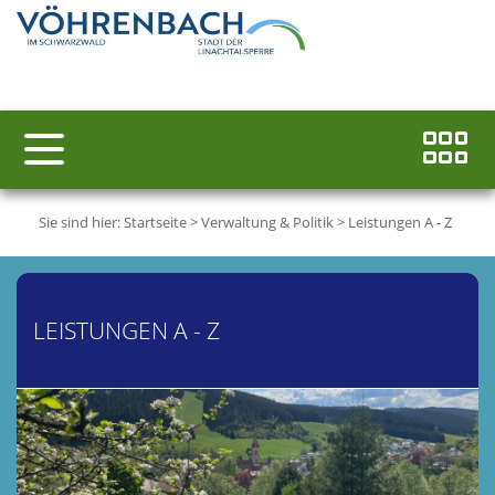
Sie sind hier:
Startseite
>
Verwaltung & Politik
>
Leistungen A - Z
LEISTUNGEN A - Z