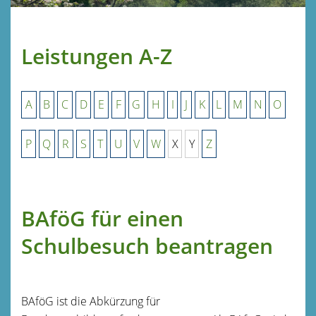
Leistungen A-Z
A
B
C
D
E
F
G
H
I
J
K
L
M
N
O
P
Q
R
S
T
U
V
W
X
Y
Z
BAföG für einen
Schulbesuch beantragen
BAföG ist die Abkürzung für